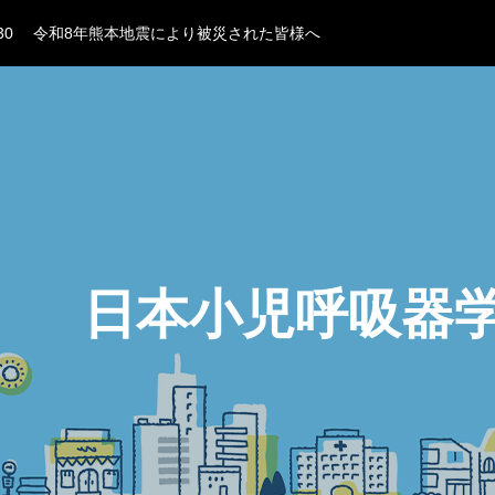
10
『小児RSウイルス呼吸器感染症 診療ガイドライン2026』への
30
令和8年熊本地震により被災された皆様へ
15
第12回若手医師のための小児呼吸器ワークショップ申込受付開始
07
日本小児科学会からのお知らせ
25
気道過敏性検査用承認検査薬「ケンブラン®吸入粉末溶解用100m
10
『小児RSウイルス呼吸器感染症 診療ガイドライン2026』への
30
令和8年熊本地震により被災された皆様へ
15
第12回若手医師のための小児呼吸器ワークショップ申込受付開始
日本小児呼吸器