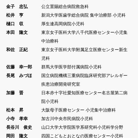
金子 忠弘
公立置賜総合病院救急科
松井 亨
新潟大学医歯学総合病院 集中治療部 小児科
樋口 収
厚生連高岡病院小児科
本田 隆文
東京女子医科大学八千代医療センター小児集
中治療科
和佐 正紀
東京女子医科大学附属足立医療センター新生
児科
佐藤 幸一郎
群馬大学医学部付属病院小児科
長尾 みづほ
国立病院機構三重病院臨床研究部アレルギー
疾患治療開発研究室
加藤 晋
日本赤十字社愛知医療センター名古屋第二病
院小児科
松本 昇
大阪母子医療センター 小児集中治療科
小寺 孝幸
加古川中央市民病院小児科
長谷川 俊史
山口大学大学院医学系研究科小児科学分野
岡田 隆文
四国こどもとおとなの医療センター小児科