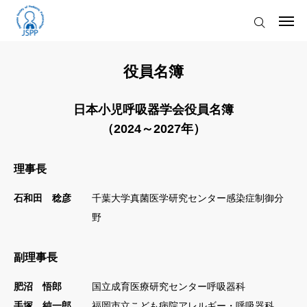
2026.07.30
令和8年熊本地震により被災された皆様へ
2026.04.15
第12回若手医師のための小児呼吸器ワークショップ申込受付開始のお知らせ
お知らせ
2026.04.07
日本小児科学会からのお知らせ
役員名簿
2026.03.25
気道過敏性検査用承認検査薬「ケンブラン®吸入粉末溶解用100mg」の製造販売終了と終了後の対応について
学会について
2026.02.10
『小児RSウイルス呼吸器感染症 診療ガイドライン2026』へのパブリックコメントのお願い
日本小児呼吸器学会役員名簿
2026.07.30
令和8年熊本地震により被災された皆様へ
入会のご案内
（2024～2027年）
2026.04.15
第12回若手医師のための小児呼吸器ワークショップ申込受付開始のお知らせ
学会発行物
理事長
学術集会
石和田 稔彦
千葉大学真菌医学研究センター感染症制御分
野
講習会・研修会
副理事長
お問い合わせ
肥沼 悟郎
国立成育医療研究センター呼吸器科
手塚 純一郎
福岡市立こども病院アレルギー・呼吸器科