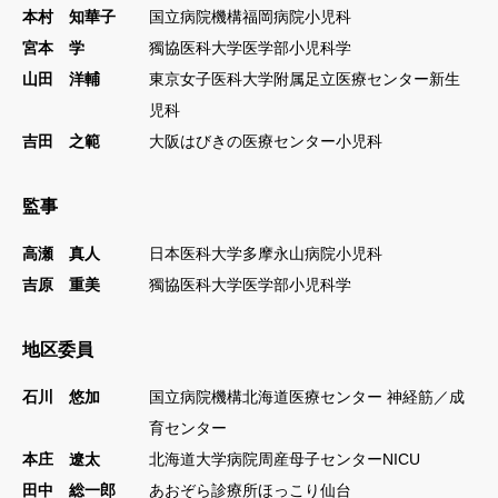
本村 知華子
国立病院機構福岡病院小児科
宮本 学
獨協医科大学医学部小児科学
山田 洋輔
東京女子医科大学附属足立医療センター新生
児科
吉田 之範
大阪はびきの医療センター小児科
監事
高瀬 真人
日本医科大学多摩永山病院小児科
吉原 重美
獨協医科大学医学部小児科学
地区委員
石川 悠加
国立病院機構北海道医療センター 神経筋／成
育センター
本庄 遼太
北海道大学病院周産母子センターNICU
田中 総一郎
あおぞら診療所ほっこり仙台