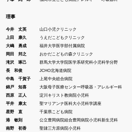
お知らせ
学会について
理事
入会のご案内
今井 丈英
山口小児クリニック
学会発行物
上田 康久
うえだこどもクリニック
大嶋 勇成
福井大学医学部付属病院
学術集会
岡田 邦之
おかだこどもの森クリニック
講習会・研修会
滝沢 琢己
群馬大学大学院医学系研究科小児科学分野
このサイトについて
長 和俊
JCHO北海道病院
中島 千賀子
上尾中央総合病院
個人情報について
錦戸 知喜
大阪母子医療センター呼吸器・アレルギー科
SNS 運用ポリシー
西原 正人
淀川キリスト教病院小児科
平井 康太
サイトマップ
聖マリアンナ医科大小児科学講座
星野 直
千葉県こども病院
お問い合わせ
港 敏則
公立豊岡病院組合豊岡病院小児科新生児科
南野 初香
聖隷三方原病院小児科