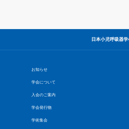
日本小児呼吸器学
お知らせ
こ
学会について
個
入会のご案内
S
学会発行物
サ
学術集会
お