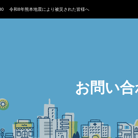
30
令和8年熊本地震により被災された皆様へ
15
第12回若手医師のための小児呼吸器ワークショップ申込受付開始
07
日本小児科学会からのお知らせ
25
気道過敏性検査用承認検査薬「ケンブラン®吸入粉末溶解用100m
10
『小児RSウイルス呼吸器感染症 診療ガイドライン2026』への
30
令和8年熊本地震により被災された皆様へ
15
第12回若手医師のための小児呼吸器ワークショップ申込受付開始
お問い合