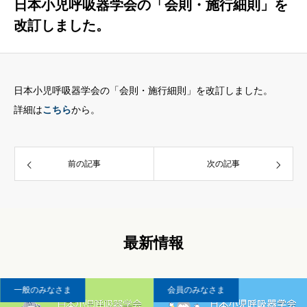
日本小児呼吸器学会の「会則・施行細則」を
お知らせ
改訂しました。
学会について
入会のご案内
学会発行物
日本小児呼吸器学会の「会則・施行細則」を改訂しました。
詳細は
こちら
から。
学術集会
講習会・研修会
このサイトについて
前の記事
次の記事
個人情報について
SNS 運用ポリシー
最新情報
サイトマップ
お問い合わせ
一般のみなさま
会員のみなさま