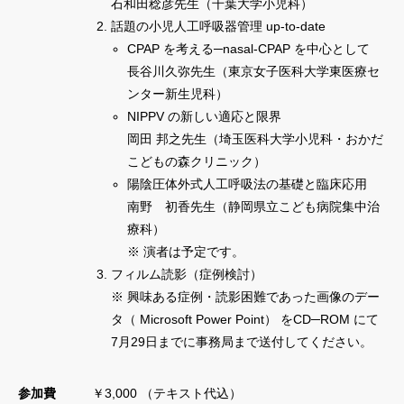
石和田稔彦先生（千葉大学小児科）
お知らせ
話題の小児人工呼吸器管理 up-to-date
学会について
CPAP を考える─nasal-CPAP を中心として
長谷川久弥先生（東京女子医科大学東医療セ
入会のご案内
ンター新生児科）
学会発行物
NIPPV の新しい適応と限界
岡田 邦之先生（埼玉医科大学小児科・おかだ
学術集会
こどもの森クリニック）
講習会・研修会
陽陰圧体外式人工呼吸法の基礎と臨床応用
南野 初香先生（静岡県立こども病院集中治
このサイトについて
療科）
個人情報について
※ 演者は予定です。
フィルム読影（症例検討）
SNS 運用ポリシー
※ 興味ある症例・読影困難であった画像のデー
サイトマップ
タ（ Microsoft Power Point） をCD─ROM にて
7月29日までに事務局まで送付してください。
お問い合わせ
参加費
￥3,000 （テキスト代込）