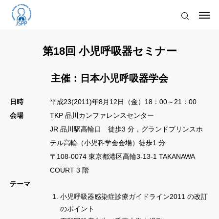
2026.08.07
「小児呼吸器感染症診療ガイドライン2022追補版 乳幼児に対するピボキシル基含有抗菌薬の安全性に関する警告」発行のお知らせ
2026.07.30
令和8年熊本地震により被災された皆様へ
2026.04.15
第12回若手医師のための小児呼吸器ワークショップ申込受付開始のお知らせ
お知らせ
2026.04.07
日本小児科学会からのお知らせ
第18回 小児呼吸器セミナー
2026.03.25
気道過敏性検査用承認検査薬「ケンブラン®吸入粉末溶解用100mg」の製造販売終了と終了後の対応について
学会について
主催：日本小児呼吸器学会
2026.08.07
「小児呼吸器感染症診療ガイドライン2022追補版 乳幼児に対するピボキシル基含有抗菌薬の安全性に関する警告」発行のお知らせ
入会のご案内
2026.07.30
令和8年熊本地震により被災された皆様へ
日時
平成23(2011)年8月12日（金）18：00～21：00
学会発行物
会場
TKP 品川カンファレンスセンター
JR 品川駅高輪口 徒歩3 分，グランドプリンスホ
学術集会
テル高輪（小児科学会会場）徒歩1 分
〒108-0074 東京都港区高輪3-13-1 TAKANAWA
講習会・研修会
COURT 3 階
テーマ
お問い合わせ
小児呼吸器感染症診療ガイドライン2011 の改訂
のポイント